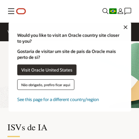
Menu
Close
Visão geral
Enterprise AI
ISVs
Would you like to visit an Oracle country site closer
to you?
Gostaria de visitar um site de país da Oracle mais
perto de si?
Visit Oracle United States
Não obrigado, prefiro ficar aqui
See this page for a different country/region
ISVs de IA