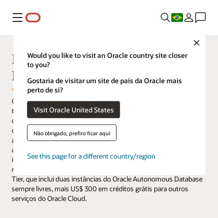
Menu
Close
Introdução ao Oracle Autonomous
Would you like to visit an Oracle country site closer
to you?
Data Warehouse gratuito
Gostaria de visitar um site de país da Oracle mais
perto de si?
O Oracle Autonomous Data Warehouse elimina quase todo o
Visit Oracle United States
trabalho manual da operação de um data warehouse. Analistas,
desenvolvedores e cientistas de dados obtêm um conjunto
completo de ferramentas integradas para ingestão de dados,
Não obrigado, prefiro ficar aqui
análise e machine learning. Ferramentas integradas e
administração autônoma permitem que o ramo de negócios
See this page for a different country/region
implante e opere um data warehouse de autoatendimento sem
recorrer à ajuda de TI. É fácil avaliar usando o Oracle Cloud Free
Tier, que inclui duas instâncias do Oracle Autonomous Database
sempre livres, mais US$ 300 em créditos grátis para outros
serviços do Oracle Cloud.