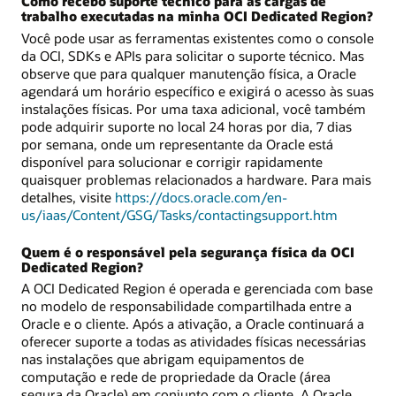
Como recebo suporte técnico para as cargas de
trabalho executadas na minha OCI Dedicated Region?
Você pode usar as ferramentas existentes como o console
da OCI, SDKs e APIs para solicitar o suporte técnico. Mas
observe que para qualquer manutenção física, a Oracle
agendará um horário específico e exigirá o acesso às suas
instalações físicas. Por uma taxa adicional, você também
pode adquirir suporte no local 24 horas por dia, 7 dias
por semana, onde um representante da Oracle está
disponível para solucionar e corrigir rapidamente
quaisquer problemas relacionados a hardware. Para mais
detalhes, visite
https://docs.oracle.com/en-
us/iaas/Content/GSG/Tasks/contactingsupport.htm
Quem é o responsável pela segurança física da OCI
Dedicated Region?
A OCI Dedicated Region é operada e gerenciada com base
no modelo de responsabilidade compartilhada entre a
Oracle e o cliente. Após a ativação, a Oracle continuará a
oferecer suporte a todas as atividades físicas necessárias
nas instalações que abrigam equipamentos de
computação e rede de propriedade da Oracle (área
segura da Oracle) em conjunto com o cliente. A Oracle