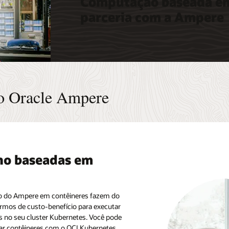
Computação baseada em
parceria com a Ampere
o Oracle Ampere
lho baseadas em
ho do Ampere em contêineres fazem do
rmos de custo-benefício para executar
s no seu cluster Kubernetes. Você pode
tar contêineres com o OCI Kubernetes