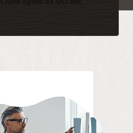
 Arm agora na OCI em