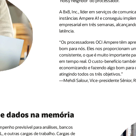
'noisy neighbor' do processador.
A 8x8, Inc., líder em serviços de comun
instâncias Ampere A1 e conseguiu implem
empresarial em três semanas, alcançand
latência.
“Os processadores OCI Ampere têm ap
bom para nós. Eles nos proporcionam u
consistente, o que é muito importante pa
em tempo real. O custo-benefício també
economizando e fazendo algo bom para 
atingindo todos os três objetivos.”
—Mehdi Salour, Vice-presidente Sênior, 
de dados na memória
enho previsível para análises, bancos
, e outras cargas de trabalho. Cargas de