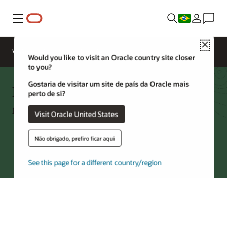
Menu
Close
Visão geral
Networking Services
Pricing
Would you like to visit an Oracle country site closer
to you?
Gostaria de visitar um site de país da Oracle mais
FastConnect — Parceiros por
perto de si?
região
Visit Oracle United States
Não obrigado, prefiro ficar aqui
Experimente a Oracle Cloud
See this page for a different country/region