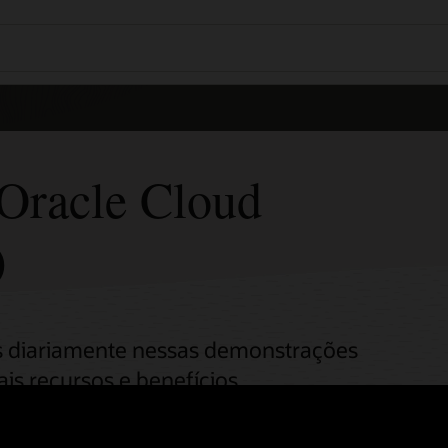
 Oracle Cloud
)
s diariamente nessas demonstrações
s recursos e benefícios.