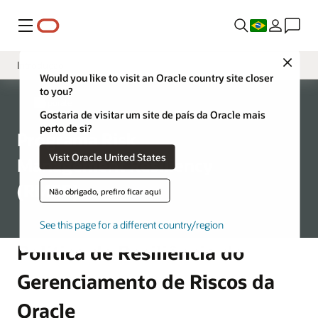
Menu
Close
Introdução
Would you like to visit an Oracle country site closer
to you?
Estrutura do Programa
Corporate
Gostaria de visitar um site de país da Oracle mais
Continuidade de Negócios
perto de si?
Programa Risk
Recuperação de Desastres
Visit Oracle United States
Management Resiliency
(RMRP)
Não obrigado, prefiro ficar aqui
See this page for a different country/region
Política de Resiliência do
Gerenciamento de Riscos da
Oracle