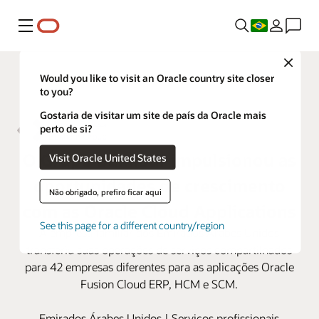
Menu
Close
Would you like to visit an Oracle country site closer
to you?
Gostaria de visitar um site de país da Oracle mais
perto de si?
O Grupo Bukhatir impulsionou as
Visit Oracle United States
oportunidades de crescimento
Não obrigado, prefiro ficar aqui
com as Oracle Cloud Applications
See this page for a different country/region
A empresa familiar dos Emirados Árabes Unidos
transferiu suas operações de serviços compartilhados
para 42 empresas diferentes para as aplicações Oracle
Fusion Cloud ERP, HCM e SCM.
Emirados Árabes Unidos | Serviços profissionais