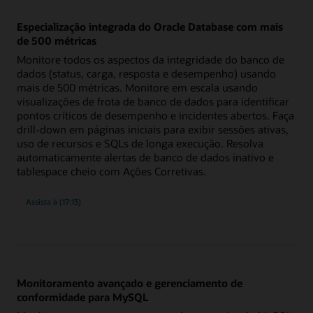
resolução
Especialização integrada do Oracle Database com mais
de 500 métricas
Monitore todos os aspectos da integridade do banco de
dados (status, carga, resposta e desempenho) usando
mais de 500 métricas. Monitore em escala usando
visualizações de frota de banco de dados para identificar
pontos críticos de desempenho e incidentes abertos. Faça
drill-down em páginas iniciais para exibir sessões ativas,
uso de recursos e SQLs de longa execução. Resolva
automaticamente alertas de banco de dados inativo e
tablespace cheio com Ações Corretivas.
visão
Assista à
(17:13)
geral
da
especialização
integrada
do
Oracle
Database
com
mais
Monitoramento avançado e gerenciamento de
de
500
conformidade para MySQL
métricas