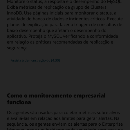
Monitore o status, a resposta e o desempenho do MySQL.
Exiba métricas de replicação de grupo de Clusters
InnoDB. Use páginas iniciais para monitorar o status, a
atividade do banco de dados e incidentes críticos. Execute
planos de explicação para fazer a triagem de consultas de
baixo desempenho que afetam o desempenho do
aplicativo. Proteja o MySQL verificando a conformidade
em relação às práticas recomendadas de replicação e
segurança.
Monitoramento
Assista à demonstração do
(4:30)
avançando
e
gerenciamento
de
conformidade
para
MySQL
Como o monitoramento empresarial
funciona
Os agentes são usados para coletar métricas sobre alvos
e avaliá-las em relação aos limites para gerar alertas. Na
sequência, os agentes enviam os alertas para o Enterprise
Manager, onde um incidente pode ser criado com base no