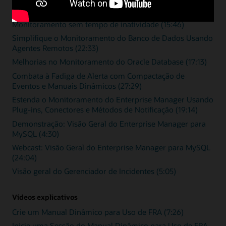
Vídeo de visão geral
Monitoramento sem tempo de inatividade (15:46)
Simplifique o Monitoramento do Banco de Dados Usando
Agentes Remotos (22:33)
Melhorias no Monitoramento do Oracle Database (17:13)
Combata à Fadiga de Alerta com Compactação de
Eventos e Manuais Dinâmicos (27:29)
Estenda o Monitoramento do Enterprise Manager Usando
Plug-ins, Conectores e Métodos de Notificação (19:14)
Demonstração: Visão Geral do Enterprise Manager para
MySQL (4:30)
Webcast: Visão Geral do Enterprise Manager para MySQL
(24:04)
Visão geral do Gerenciador de Incidentes (5:05)
Vídeos explicativos
Crie um Manual Dinâmico para Uso de FRA (7:26)
Inicie uma Sessão do Manual Dinâmico para Uso de FRA