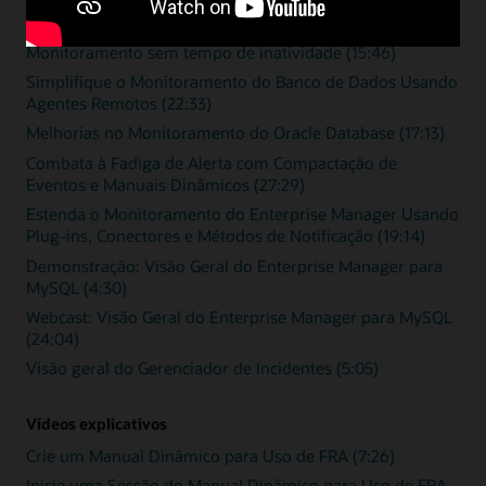
Vídeo de visão geral
Monitoramento sem tempo de inatividade (15:46)
Simplifique o Monitoramento do Banco de Dados Usando
Agentes Remotos (22:33)
Melhorias no Monitoramento do Oracle Database (17:13)
Combata à Fadiga de Alerta com Compactação de
Eventos e Manuais Dinâmicos (27:29)
Estenda o Monitoramento do Enterprise Manager Usando
Plug-ins, Conectores e Métodos de Notificação (19:14)
Demonstração: Visão Geral do Enterprise Manager para
MySQL (4:30)
Webcast: Visão Geral do Enterprise Manager para MySQL
(24:04)
Visão geral do Gerenciador de Incidentes (5:05)
Vídeos explicativos
Crie um Manual Dinâmico para Uso de FRA (7:26)
Inicie uma Sessão do Manual Dinâmico para Uso de FRA