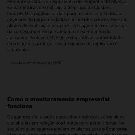
Monitore o status, a resposta e o desempenho do MySQL.
Exiba métricas de replicação de grupo de Clusters
InnoDB. Use páginas iniciais para monitorar o status, a
atividade do banco de dados e incidentes críticos. Execute
planos de explicação para fazer a triagem de consultas de
baixo desempenho que afetam o desempenho do
aplicativo. Proteja o MySQL verificando a conformidade
em relação às práticas recomendadas de replicação e
segurança.
Monitoramento
Assista à demonstração do
(4:30)
avançando
e
gerenciamento
de
conformidade
para
MySQL
Como o monitoramento empresarial
funciona
Os agentes são usados para coletar métricas sobre alvos
e avaliá-las em relação aos limites para gerar alertas. Na
sequência, os agentes enviam os alertas para o Enterprise
Manager, onde um incidente pode ser criado com base no