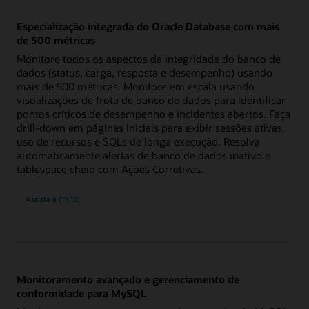
resolução
Especialização integrada do Oracle Database com mais
de 500 métricas
Monitore todos os aspectos da integridade do banco de
dados (status, carga, resposta e desempenho) usando
mais de 500 métricas. Monitore em escala usando
visualizações de frota de banco de dados para identificar
pontos críticos de desempenho e incidentes abertos. Faça
drill-down em páginas iniciais para exibir sessões ativas,
uso de recursos e SQLs de longa execução. Resolva
automaticamente alertas de banco de dados inativo e
tablespace cheio com Ações Corretivas.
visão
Assista à
(17:13)
geral
da
especialização
integrada
do
Oracle
Database
com
mais
Monitoramento avançado e gerenciamento de
de
500
conformidade para MySQL
métricas