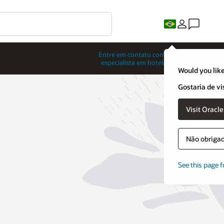
Entre em contato com um
especialista em hotelaria
Would you like
Gostaria de vi
Visit Oracl
Não obrigado
See this page f