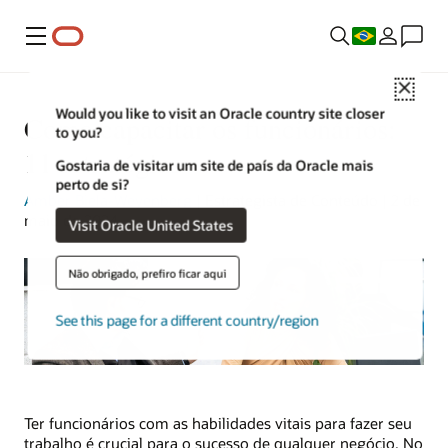
Menu
Close
Would you like to visit an Oracle country site closer
Como capacitar os funcionários:
to you?
11 estratégias
Gostaria de visitar um site de país da Oracle mais
perto de si?
Amber Biela-Weyenberg
| Estrategista de Conteúdo | 2 de
maio de 2024
Visit Oracle United States
Não obrigado, prefiro ficar aqui
See this page for a different country/region
Ter funcionários com as habilidades vitais para fazer seu
trabalho é crucial para o sucesso de qualquer negócio. No