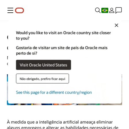
Menu
Close
Would you like to visit an Oracle country site closer
Capacitação e requalificação na
to you?
era da IA
Gostaria de visitar um site de país da Oracle mais
perto de si?
Natalie Gagliordi | Estratégia de Conteúdo | 5 de agosto
de 2024
Visit Oracle United States
Não obrigado, prefiro ficar aqui
See this page for a different country/region
À medida que a inteligência artificial ameaça eliminar
alguns empregos e alterar as habilidades necessárias de