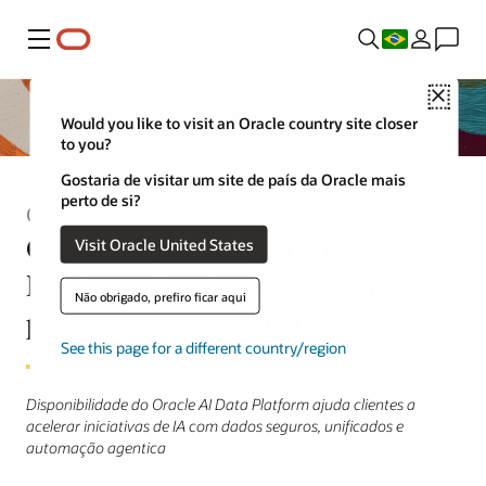
Menu
Close
Would you like to visit an Oracle country site closer
to you?
Gostaria de visitar um site de país da Oracle mais
perto de si?
Comunicado à imprensa
Oracle apresenta AI Data
Visit Oracle United States
Platform, fortalecendo clientes
Não obrigado, prefiro ficar aqui
para inovar na era da IA
See this page for a different country/region
Disponibilidade do Oracle AI Data Platform ajuda clientes a
acelerar iniciativas de IA com dados seguros, unificados e
automação agentica