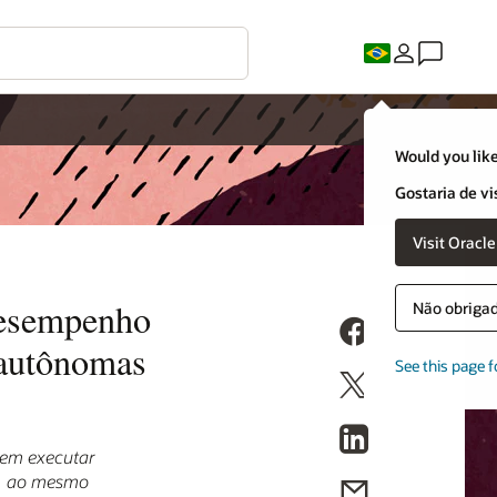
Would you like
Gostaria de vi
Visit Oracl
 desempenho
Não obrigado
 autônomas
See this page f
dem executar
es, ao mesmo