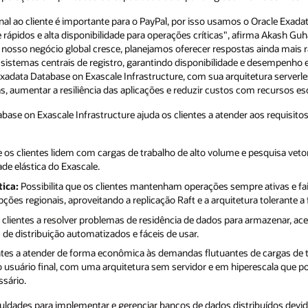
al ao cliente é importante para o PayPal, por isso usamos o Oracle Exada
pidos e alta disponibilidade para operações críticas", afirma Akash Guh
nosso negócio global cresce, planejamos oferecer respostas ainda mais r
 sistemas centrais de registro, garantindo disponibilidade e desempenh
Exadata Database on Exascale Infrastructure, com sua arquitetura serverle
as, aumentar a resiliência das aplicações e reduzir custos com recursos esc
base on Exascale Infrastructure ajuda os clientes a atender aos requisito
 os clientes lidem com cargas de trabalho de alto volume e pesquisa veto
de elástica do Exascale.
tica:
Possibilita que os clientes mantenham operações sempre ativas e fa
ções regionais, aproveitando a replicação Raft e a arquitetura tolerante a 
clientes a resolver problemas de residência de dados para armazenar, ace
e distribuição automatizados e fáceis de usar.
ntes a atender de forma econômica às demandas flutuantes de cargas de 
 usuário final, com uma arquitetura sem servidor e em hiperescala que p
sário.
culdades para implementar e gerenciar bancos de dados distribuídos devid