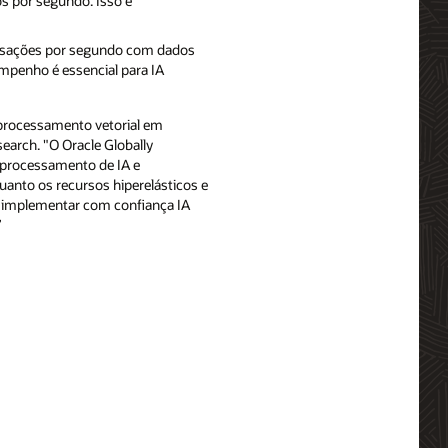
s por segundo. Isso é
ransações por segundo com dados
empenho é essencial para IA
 processamento vetorial em
search. "O Oracle Globally
 processamento de IA e
uanto os recursos hiperelásticos e
 implementar com confiança IA
”