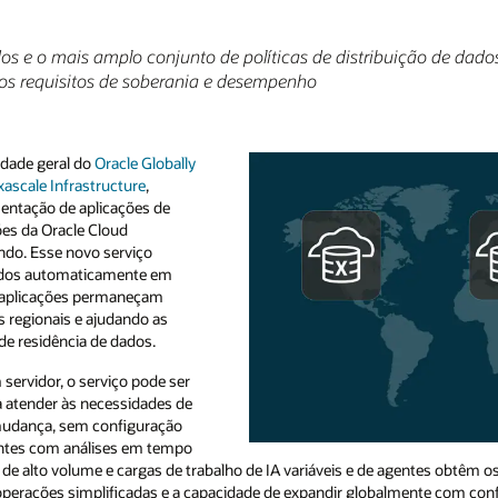
s e o mais amplo conjunto de políticas de distribuição de dados
aos requisitos de soberania e desempenho
idade geral do
Oracle Globally
ascale Infrastructure
,
mentação de aplicações de
ões da Oracle Cloud
ndo. Esse novo serviço
dados automaticamente em
as aplicações permaneçam
 regionais e ajudando as
de residência de dados.
servidor, o serviço pode ser
atender às necessidades de
mudança, sem configuração
ntes com análises em tempo
de alto volume e cargas de trabalho de IA variáveis e de agentes obtêm o
operações simplificadas e a capacidade de expandir globalmente com conf