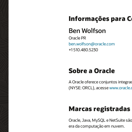
Informações para C
Ben Wolfson
Oracle PR
ben.wolfson@oracle.com
+1 510.480.5230
Sobre a Oracle
A Oracle oferece conjuntos integra
(NYSE: ORCL), acesse
www.oracle
Marcas registradas
Oracle, Java, MySQL e NetSuite são
era da computação em nuvem.