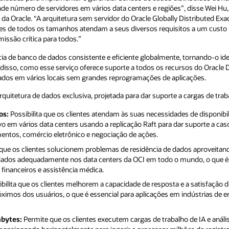
e número de servidores em vários data centers e regiões”, disse Wei Hu, 
 da Oracle. “A arquitetura sem servidor do Oracle Globally Distributed Ex
entes de todos os tamanhos atendam a seus diversos requisitos a um custo
issão crítica para todos.”
ia de banco de dados consistente e eficiente globalmente, tornando-o id
 disso, como esse serviço oferece suporte a todos os recursos do Oracle 
ados em vários locais sem grandes reprogramações de aplicações.
rquitetura de dados exclusiva, projetada para dar suporte a cargas de tra
os:
Possibilita que os clientes atendam às suas necessidades de disponi
o em vários data centers usando a replicação Raft para dar suporte a caso
tos, comércio eletrônico e negociação de ações.
que os clientes solucionem problemas de residência de dados aproveitand
s dados adequadamente nos data centers da OCI em todo o mundo, o que é
inanceiros e assistência médica.
bilita que os clientes melhorem a capacidade de resposta e a satisfaçã
ximos dos usuários, o que é essencial para aplicações em indústrias de e
abytes:
Permite que os clientes executem cargas de trabalho de IA e anál