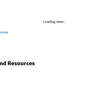
Loading news...
prensa
and Resources