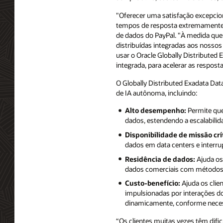
"Oferecer uma satisfação excepcion
tempos de resposta extremamente rá
de dados do PayPal. "À medida que 
distribuídas integradas aos nossos
usar o Oracle Globally Distributed 
integrada, para acelerar as respost
O Globally Distributed Exadata Data
de IA autônoma, incluindo:
Alto desempenho:
Permite que
dados, estendendo a escalabilida
Disponibilidade de missão crí
dados em data centers e interrup
Residência de dados:
Ajuda os 
dados comerciais com métodos d
Custo-benefício:
Ajuda os clie
impulsionadas por interações do
dinamicamente, conforme neces
“Os clientes muitas vezes têm difi