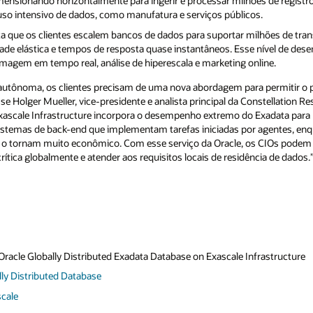
ensionando horizontalmente para ingerir e processar milhões de registro
so intensivo de dados, como manufatura e serviços públicos.
ita que os clientes escalem bancos de dados para suportar milhões de t
ade elástica e tempos de resposta quase instantâneos. Esse nível de des
agem em tempo real, análise de hiperescala e marketing online.
A autônoma, os clientes precisam de uma nova abordagem para permitir o
sse Holger Mueller, vice-presidente e analista principal da Constellation Re
xascale Infrastructure incorpora o desempenho extremo do Exadata para
 sistemas de back-end que implementam tarefas iniciadas por agentes, enq
 o tornam muito econômico. Com esse serviço da Oracle, os CIOs podem
ítica globalmente e atender aos requisitos locais de residência de dados.
Oracle Globally Distributed Exadata Database on Exascale Infrastructure
lly Distributed Database
cale