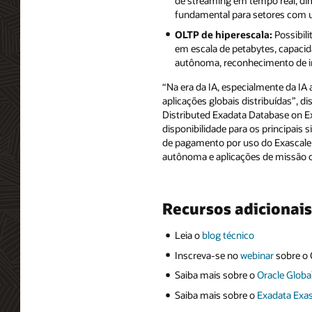
de streaming em tempo real, dim
fundamental para setores com u
OLTP de hiperescala:
Possibil
em escala de petabytes, capacid
autônoma, reconhecimento de im
“Na era da IA, especialmente da I
aplicações globais distribuídas”, di
Distributed Exadata Database on E
disponibilidade para os principais
de pagamento por uso do Exascale
autônoma e aplicações de missão cr
Recursos adicionais
Leia o
blog técnico
Inscreva-se no
webinar
sobre o 
Saiba mais sobre o
Oracle Globa
Saiba mais sobre o
Exadata Exas