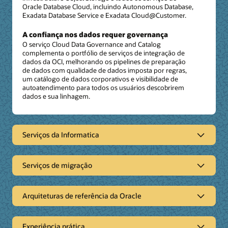
Oracle Database Cloud, incluindo Autonomous Database,
Exadata Database Service e Exadata Cloud@Customer.
A confiança nos dados requer governança
O serviço Cloud Data Governance and Catalog
complementa o portfólio de serviços de integração de
dados da OCI, melhorando os pipelines de preparação
de dados com qualidade de dados imposta por regras,
um catálogo de dados corporativos e visibilidade de
autoatendimento para todos os usuários descobrirem
dados e sua linhagem.
Serviços da Informatica
Serviços da plataforma Data
Management Cloud Inteligentes da
Serviços de migração
Informática
Intelligent Data Management Cloud
Serviços de migração
Arquiteturas de referência da Oracle
A Informatica IDMC é uma solução de gerenciamento de
Arquiteturas de referência da
dados alimentada por IA que conecta e analisa sua
Programa PowerCenter para Modernização da
malha de dados empresariais diversificada. A arquitetura
Oracle
Experiência prática
Nuvem