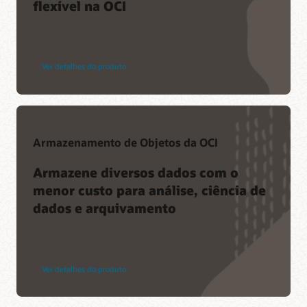
flexível na OCI
Ver detalhes do produto
Armazenamento de Objetos da OCI
Armazene diversos dados com o
menor custo para análise, ciência de
dados e arquivamento
Ver detalhes do produto