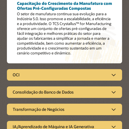
Capacitação do Crescimento da Manufatura com
Ofertas Pré-Configuradas Compostas
O setor de manufatura continua sua evolução para a
Indústria 5.0. Isso promove a escalabilidade, a eficiência
e a produtividade. O TCS Crystallus™ for Manufacturing
oferece um conjunto de ofertas pré-configuradas de
fácil integração e melhores práticas do setor para
ajudar os fabricantes a simplificar a jornada e manter a
competitividade, bem como aumentar a eficiência, a
produtividade e o crescimento sustentado em um
cenário competitivo e dinâmico.
OCI
OCI
Consolidação do Banco de Dados
Aceleração da Migração para a Nuvem Empresarial
com um Parceiro de Consultoria
Consolidação do Banco de Dados
A solução Oracle Cloud Services on Oracle Cloud
Infrastructure (OCI) da TCS ajuda as empresas a acelerar a
Transformação de Negócios
As empresas que buscam atualizar seu estado tecnológico e
jornada de adoção da nuvem com recursos completos de
adotar um modelo ágil podem migrar para a nuvem
Transformação de Negócios
serviços de consultoria, migração e implementação, suporte
perfeitamente com a abordagem exclusiva da TCS para a
contínuo e serviços gerenciados. Como parceira de
consolidação do banco de dados Oracle.
IA/Aprendizado de Máquina e IA Generativa
transformação confiável, integradora de sistemas da Oracle
Modernize Seu CRM de Missão Crítica