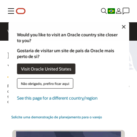
Menu
Close
Visão geral
Soluções
Sectors
Would you like to visit an Oracle country site closer
to you?
Gostaria de visitar um site de país da Oracle mais
Planejamento de demanda no
perto de si?
varejo
Visit Oracle United States
Não obrigado, prefiro ficar aqui
Forneça o sortimento certo em todos os canais e otimize o processo
de planejamento e pedido para obter eficiência na cadeia de
suprimentos com transferência de demanda, árvores de decisão do
See this page for a different country/region
cliente e soluções de previsão de demanda de varejo.
Solicite uma demonstração de planejamento para o varejo