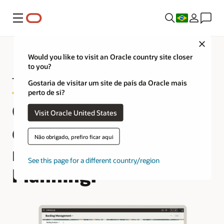
Menu
Close
Would you like to visit an Oracle country site closer
to you?
Tour do produto Backlog Management
Gostaria de visitar um site de país da Oracle mais
perto de si?
Gerencie seu backlog
Visit Oracle United States
de pedidos de vendas
Não obrigado, prefiro ficar aqui
no Oracle Supply
See this page for a different country/region
Planning.