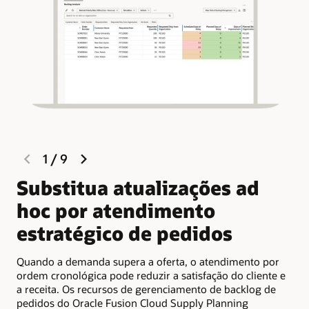
previous
next
1
/
9
slide
slide
Substitua atualizações ad
P
hoc por atendimento
b
estratégico de pedidos
p
Quando a demanda supera a oferta, o atendimento por
Os 
ordem cronológica pode reduzir a satisfação do cliente e
qua
a receita. Os recursos de gerenciamento de backlog de
bac
pedidos do Oracle Fusion Cloud Supply Planning
dat