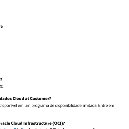
re
s?
20.
 dados Cloud at Customer?
isponível em um programa de disponibilidade limitada. Entre em
racle Cloud Infrastructure (OCI)?