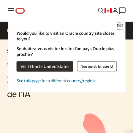
Menu
Close
Présentation
Enterprise AI
Would you like to visit an Oracle country site closer
to you?
Souhaitez-vous visiter le site d’un pays Oracle plus
Solution IA
proche ?
Création de systèmes de
Visit Oracle United States
Non merci, je reste ici
gestion des connaissances
See this page for a different country/region
intelligents avec la technologie
de l'IA