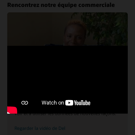
Rencontrez notre équipe commerciale
Del, Vice-Présidente générale des ventes
d'infrastructure en nuage
Vous cherchez à faire du travail qui aura des
retombées mondiales, sociales et d'entreprise ?
Del explique comment son équipe aide les clients à
voir et à utiliser les données de nouvelles façons.
sur
Regarder la vidéo de Del
son