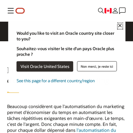
Menu
Close
Would you like to visit an Oracle country site closer
to you?
Souhaitez-vous visiter le site d’un pays Oracle plus
proche ?
Visit Oracle United States
Non merci, je reste ici
Principales statistiques
d'automatisation du marketing
See this page for a different country/region
Beaucoup considèrent que l'automatisation du marketing
permet d'économiser du temps en automatisant les
tâches répétitives exigeantes en main-d'œuvre. Le temps,
c'est de l'argent. Donc chaque minute compte. En fait,
pour chaque dollar dépensé dans
l'automatisation du