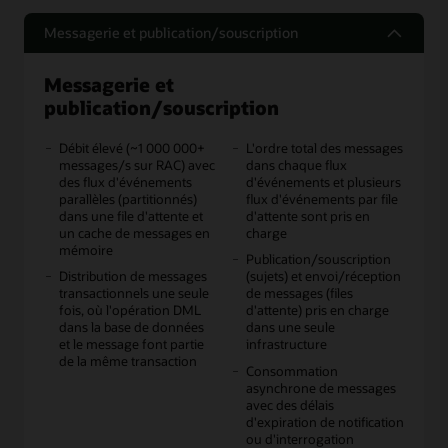
Messagerie et publication/souscription
Messagerie et
publication/souscription
Débit élevé (~1 000 000+
L'ordre total des messages
messages/s sur RAC) avec
dans chaque flux
des flux d'événements
d'événements et plusieurs
parallèles (partitionnés)
flux d'événements par file
dans une file d'attente et
d'attente sont pris en
un cache de messages en
charge
mémoire
Publication/souscription
Distribution de messages
(sujets) et envoi/réception
transactionnels une seule
de messages (files
fois, où l'opération DML
d'attente) pris en charge
dans la base de données
dans une seule
et le message font partie
infrastructure
de la même transaction
Consommation
asynchrone de messages
avec des délais
d'expiration de notification
ou d'interrogation