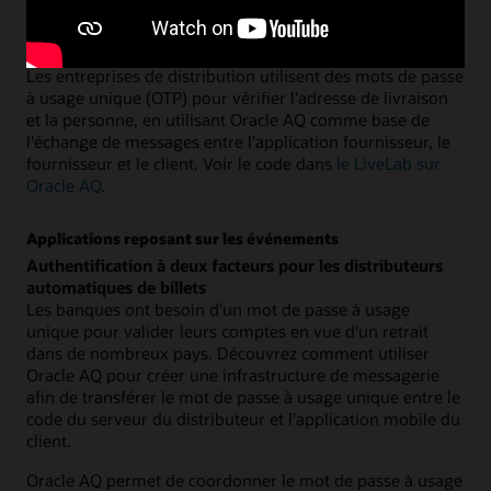
Workflows d'application
Workflow de garantie de livraison au détail
Les entreprises de distribution utilisent des mots de passe
à usage unique (OTP) pour vérifier l'adresse de livraison
et la personne, en utilisant Oracle AQ comme base de
l'échange de messages entre l'application fournisseur, le
fournisseur et le client. Voir le code dans
le LiveLab sur
Oracle AQ
.
Applications reposant sur les événements
Authentification à deux facteurs pour les distributeurs
automatiques de billets
Les banques ont besoin d'un mot de passe à usage
unique pour valider leurs comptes en vue d'un retrait
dans de nombreux pays. Découvrez comment utiliser
Oracle AQ pour créer une infrastructure de messagerie
afin de transférer le mot de passe à usage unique entre le
code du serveur du distributeur et l'application mobile du
client.
Oracle AQ permet de coordonner le mot de passe à usage