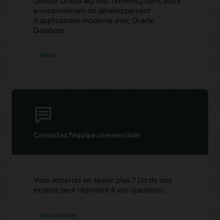
Utilisez Oracle AQ and TxEventQ dans votre
environnement de développement
Oracle AQ avec Python et cx_Oracle
d'applications moderne avec Oracle
Database.
Détails
Contactez l’équipe commerciale
Vous aimeriez en savoir plus ? Un de nos
experts peut répondre à vos questions.
Nous contacter