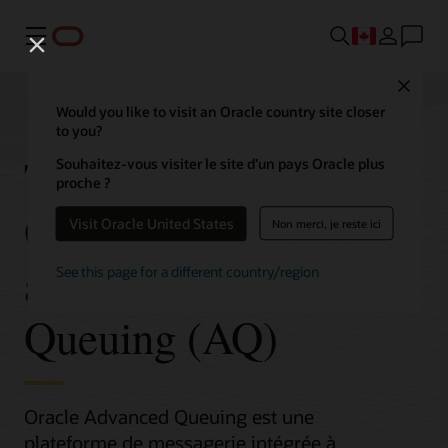
Menu
Close
Would you like to visit an Oracle country site closer
to you?
Transactional Event
Souhaitez-vous visiter le site d’un pays Oracle plus
proche ?
Queues (TxEventQ)
Visit Oracle United States
Non merci, je reste ici
and Advanced
See this page for a different country/region
Queuing (AQ)
Oracle Advanced Queuing est une
plateforme de messagerie intégrée à