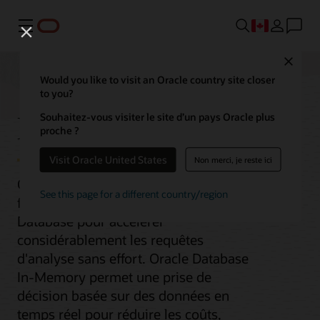
Menu
Close
Would you like to visit an Oracle country site closer
to you?
Database In-Memory
Souhaitez-vous visiter le site d’un pays Oracle plus
proche ?
Visit Oracle United States
Non merci, je reste ici
Oracle Database In-Memory ajoute une
See this page for a different country/region
fonctionnalité en colonnes à Oracle
Database pour accélérer
considérablement les requêtes
d'analyse sans effort. Oracle Database
In-Memory permet une prise de
décision basée sur des données en
temps réel pour réduire les coûts,