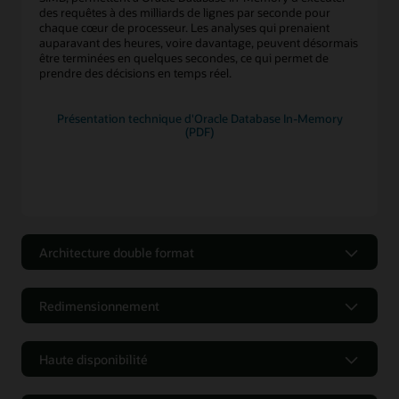
des requêtes à des milliards de lignes par seconde pour
chaque cœur de processeur. Les analyses qui prenaient
auparavant des heures, voire davantage, peuvent désormais
être terminées en quelques secondes, ce qui permet de
prendre des décisions en temps réel.
Présentation technique d'Oracle Database In-Memory
(PDF)
Architecture double format
Architecture double format
Redimensionnement
L'architecture double format d'Oracle Database In-Memory
représente des tables simultanément à l'aide d'un format de
Redimensionnement
ligne traditionnel et d'un nouveau format de colonne en
mémoire. Vous pouvez ainsi exécuter le traitement des
Haute disponibilité
Oracle Database In-Memory permet un redimensionnement
transactions et le reporting d'analyse sur les mêmes données
en mémoire dans Oracle Real Application Clusters (RAC) sans
Haute disponibilité
dans la même base de données.
effort. Étant donné qu'il n'est pas limité par la mémoire d'un