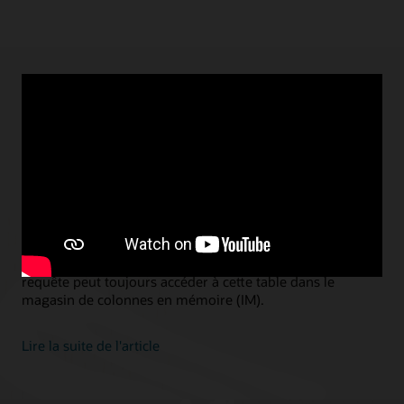
18 MARS 2022
Oracle Database 21c In-Memory Hybrid
Scans
Andy Rivenes, Responsable produit senior pour Oracle Database In-
Memory
In-Memory Hybrid Scans est une nouvelle fonctionnalité
d'Oracle 21c. Avec les analyses hybrides en mémoire, si
vous excluez les colonnes d'une table du remplissage, la
requête peut toujours accéder à cette table dans le
magasin de colonnes en mémoire (IM).
Lire la suite de l'article