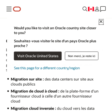
Menu
Close
Would you like to visit an Oracle country site closer
to you?
Qu'est-ce que la migration cloud ?
Souhaitez-vous visiter le site d’un pays Oracle plus
proche ?
La
migration vers le cloud
est le processus qui consiste à
transférer tout ou partie des ressources informatiques
Visit Oracle United States
Non merci, je reste ici
d'une entreprise vers le cloud. Les ressources sont
généralement migrées de l'une des trois manières
See this page for a different country/region
suivantes :
Migration sur site :
des data centers sur site aux
clouds publics
Migration de cloud à cloud :
de la plate-forme d'un
fournisseur cloud à celle d'un autre fournisseur
cloud
Migration cloud inversée :
du cloud vers les data