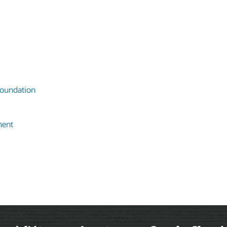
oundation
ment