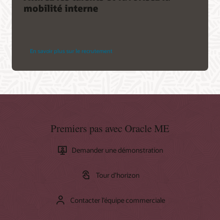
mobilité interne
En savoir plus sur le recrutement
Premiers pas avec Oracle ME
Demander une démonstration
Tour d’horizon
Contacter l’équipe commerciale