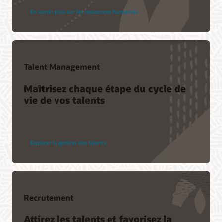
En savoir plus sur les ressources humaines
Talent Management
Maîtrisez chaque étape du cycle de
vie de vos talents
Explorer la gestion des talents
Recrutement
Attirez les talents et favorisez la