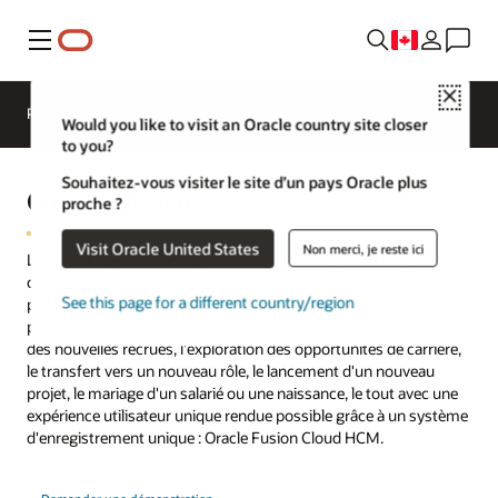
Menu
Close
Présentation
HCM pour les secteurs
Would you like to visit an Oracle country site closer
to you?
Souhaitez-vous visiter le site d’un pays Oracle plus
Oracle Journeys
proche ?
Visit Oracle United States
Non merci, je reste ici
Le succès ne vient pas du jour au lendemain. Il est le fruit d'un
cheminement. Stimulez la réussite en proposant des conseils
See this page for a different country/region
personnalisés pour aider votre personnel grâce à des workflows
professionnels et personnels, notamment lors de l'intégration
des nouvelles recrues, l'exploration des opportunités de carrière,
le transfert vers un nouveau rôle, le lancement d'un nouveau
projet, le mariage d'un salarié ou une naissance, le tout avec une
expérience utilisateur unique rendue possible grâce à un système
d'enregistrement unique : Oracle Fusion Cloud HCM.