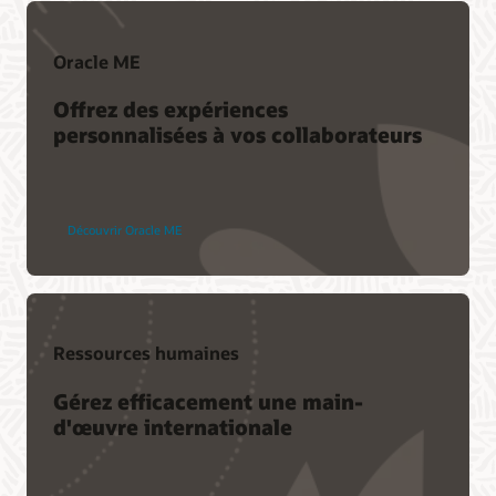
Oracle ME
Offrez des expériences
personnalisées à vos collaborateurs
Découvrir Oracle ME
Ressources humaines
Gérez efficacement une main-
d'œuvre internationale