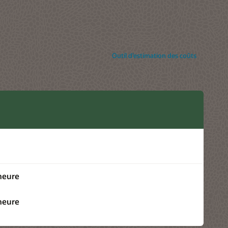
Outil d’estimation des coûts
heure
heure