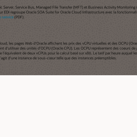
c Server, Service Bus, Managed File Transfer (MFT) et Business Activity Monitoring
ur EDI regroupe Oracle SOA Suite for Oracle Cloud Infrastructure avec la fonctionnal
u service
(PDF).
cloud, les pages Web d'Oracle affichent les prix des vCPU virtuelles et des OCPU (Orac
uent d'utiliser des unités d'OCPU (Oracle CPU). Les OCPU représentent des coeurs de
l'équivalent de deux vCPUs pour le calcul basé sur x86. Le tarif par heure auquel le
'agit d'une instance de sous-cœur telle que des instances préemptibles.