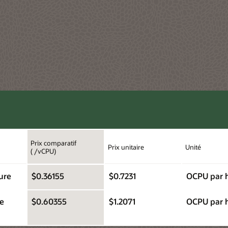
Prix comparatif
Prix unitaire
Unité
( /vCPU)
ure
$0.36155
$0.7231
OCPU par 
re
$0.60355
$1.2071
OCPU par 