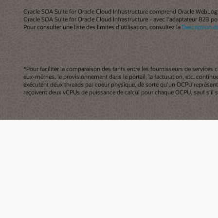
Oracle SOA Suite for Oracle Cloud Infrastructure comprend Oracle WebLogi
Oracle SOA Suite for Oracle Cloud Infrastructure - avec l'adaptateur B2B po
Pour consulter une liste des limites d’utilisation, consultez la
Description d
*Pour faciliter la comparaison des tarifs entre les fournisseurs de services 
eux-mêmes, le provisionnement dans le portail, la facturation, etc. contin
exécutent deux threads par coeur physique, de sorte qu'un OCPU représente 
reçoivent deux vCPUs de puissance de calcul pour chaque OCPU, sauf s'il s