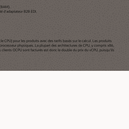
 (BAM).
ité d'adaptateur B2B EDI.
le CPU) pour les produits avec des tarifs basés sur le calcul. Les produits
 processeur physiques. La plupart des architectures de CPU, y compris x86,
s clients OCPU sont facturés est donc le double du prix du vCPU, puisqu'ils