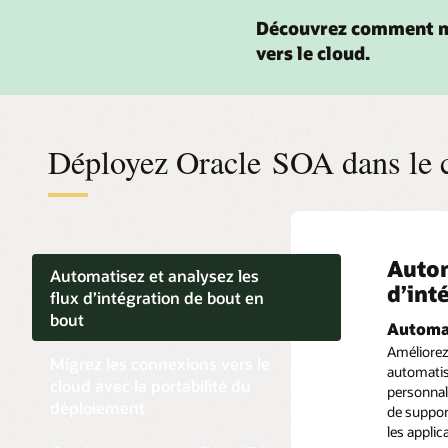
Découvrez comment mi
vers le cloud.
Déployez Oracle SOA dans le 
Autom
Migre
Gesti
Trans
Automatisez et analysez les
d’int
avec 
contr
une l
flux d’intégration de bout en
bout
Automat
Migrer 
Mise en
Transfe
Améliorez 
Accélérez
Réduisez l
Configurez
Migrez les connexions vers le
automatisa
SOA on-pr
efforts d
chiffreme
cloud avec la portabilité du
personnali
Limitez l
Oracle SO
de transpo
déploiement
de support
digitale a
développe
les applic
automatisé
Étendre 