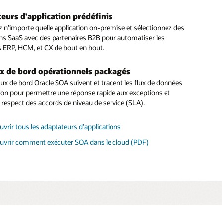
de fichiers gérés (MFT).
ence on-premise et dans le cloud
’une planification, de notifications et de reporting flexibles
eurs d’application prédéfinis
des intégrations de manière sélective on-premise ou dans le
ansfert et une nouvelle soumission de fichiers fiables.
 automatisée
 n’importe quelle application on-premise et sélectionnez des
 optimiser la sécurité, les coûts et les exigences
ons SaaS avec des partenaires B2B pour automatiser les
ires. Bénéficiez d’une expertise en matière de styles
a complexité, les erreurs et augmentez l’agilité en
tionnement
 ERP, HCM, et CX de bout en bout.
isation orientés services et orientez le développement vers
nt les opérations administratives telles que la sauvegarde, la
tegration pour une connectivité innovante.
n, l’évolutivité et la haute disponibilité.
x de bord opérationnels packagés
dministratif virtuel
e technique Oracle SOA (PDF)
aux de bord Oracle SOA suivent et tracent les flux de données
tion pour permettre une réponse rapide aux exceptions et
les coûts de maintenance et la complexité grâce à un accès
e respect des accords de niveau de service (SLA).
atif complet au serveur SOA via une console web unifiée et un
machines virtuelles via Secure Shell (SSH).
vrir tous les adaptateurs d’applications
tionnement
uvrir comment exécuter SOA dans le cloud (PDF)