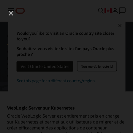
Menu
Close
Oracle WebLogic Server
Would you like to visit an Oracle country site closer
to you?
Souhaitez-vous visiter le site d’un pays Oracle plus
Oracle WebLogic Server est une plateforme unifiée et extensible
proche ?
pour le développement, le déploiement et l’exécution
d’applications d’entreprise Java, sur site et dans le cloud.
Visit Oracle United States
Non merci, je reste ici
WebLogic Server offre une implémentation robuste, mature et
évolutive de Jakarta EE.
See this page for a different country/region
WebLogic Server sur Kubernetes
Oracle WebLogic Server est entièrement pris en charge
sur Kubernetes et permet aux utilisateurs de migrer et de
créer efficacement des applications de conteneur