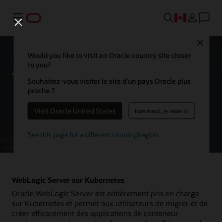
Menu
Close
Oracle WebLogic Server
Would you like to visit an Oracle country site closer
to you?
Souhaitez-vous visiter le site d’un pays Oracle plus
Oracle WebLogic Server est une plateforme unifiée et extensible
proche ?
pour le développement, le déploiement et l’exécution
d’applications d’entreprise Java, sur site et dans le cloud.
Visit Oracle United States
Non merci, je reste ici
WebLogic Server offre une implémentation robuste, mature et
évolutive de Jakarta EE.
See this page for a different country/region
WebLogic Server sur Kubernetes
Oracle WebLogic Server est entièrement pris en charge
sur Kubernetes et permet aux utilisateurs de migrer et de
créer efficacement des applications de conteneur