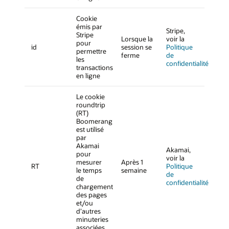
Cookie
émis par
Stripe,
Stripe
Lorsque la
voir la
pour
id
session se
Politique
permettre
ferme
de
les
confidentialité
transactions
en ligne
Le cookie
roundtrip
(RT)
Boomerang
est utilisé
par
Akamai
Akamai,
pour
voir la
mesurer
Après 1
RT
Politique
le temps
semaine
de
de
confidentialité
chargement
des pages
et/ou
d’autres
minuteries
associées