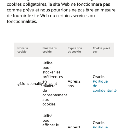
cookies obligatoires, le site Web ne fonctionnera pas
comme prévu et nous pourrions ne pas être en mesure
de fournir le site Web ou certains services ou
fonctionnalités.
Nom du
Finalité du
Expiration
Cookie placé
cookie
cookie
du cookie
par
Utilisé
pour
stocker les
préférences
Oracle,
en
Après 2
Politique
gf.functionality.consent
matière
ans
de
de
confidentialité
consentement
aux
cookies.
Utilisé
pour
Oracle,
afficher le
Après 1
Politique