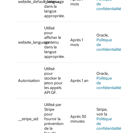
website_default_language
contenu
mois
de
dans la
confidentialité
langue
appropriée.
Utilisé
pour
Oracle,
afficher le
Après 1
Politique
website_language
contenu
mois
de
dans la
confidentialité
langue
appropriée.
Utilisé
pour
Oracle,
stocker le
Politique
Autorisation
Après 1 an
jeton pour
de
les appels
confidentialité
API GF.
Utilisé par
Stripe
Stripe,
pour
voir la
Après 30
__stripe_sid
fournir la
Politique
minutes
prévention
de
de la
confidentialité
fraude