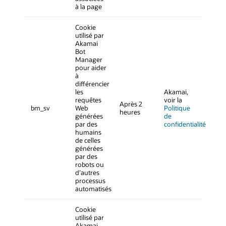
à la page
Cookie
utilisé par
Akamai
Bot
Manager
pour aider
à
différencier
les
Akamai,
requêtes
voir la
Après 2
bm_sv
Web
Politique
heures
générées
de
par des
confidentialité
humains
de celles
générées
par des
robots ou
d’autres
processus
automatisés
Cookie
utilisé par
Akamai