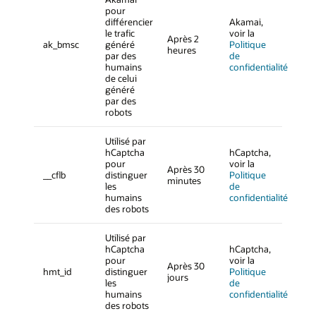
pour
différencier
Akamai,
le trafic
voir la
Après 2
ak_bmsc
généré
Politique
heures
par des
de
humains
confidentialité
de celui
généré
par des
robots
Utilisé par
hCaptcha
hCaptcha,
pour
voir la
Après 30
__cflb
distinguer
Politique
minutes
les
de
humains
confidentialité
des robots
Utilisé par
hCaptcha
hCaptcha,
pour
voir la
Après 30
hmt_id
distinguer
Politique
jours
les
de
humains
confidentialité
des robots