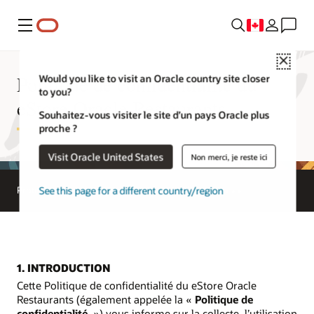
Menu
Close
Politique de confidentialité du
Would you like to visit an Oracle country site closer
to you?
eStore Oracle Restaurants
Souhaitez-vous visiter le site d’un pays Oracle plus
proche ?
Visit Oracle United States
Non merci, je reste ici
See this page for a different country/region
Protection des renseignements personnels
1. INTRODUCTION
Cette Politique de confidentialité du eStore Oracle
Restaurants (également appelée la «
Politique de
confidentialité
») vous informe sur la collecte, l’utilisation