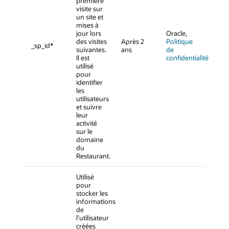
première
visite sur
un site et
mises à
jour lors
Oracle,
des visites
Après 2
Politique
_sp_id*
suivantes.
ans
de
Il est
confidentialité
utilisé
pour
identifier
les
utilisateurs
et suivre
leur
activité
sur le
domaine
du
Restaurant.
Utilisé
pour
stocker les
informations
de
l’utilisateur
créées