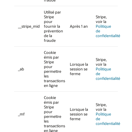
Utilisé par
Stripe
Stripe,
pour
voir la
__stripe_mid
fournir la
Après 1 an
Politique
prévention
de
de la
confidentialité
fraude
Cookie
émis par
Stripe,
Stripe
Lorsque la
voir la
pour
_ab
session se
Politique
permettre
ferme
de
les
confidentialité
transactions
en ligne
Cookie
émis par
Stripe,
Stripe
Lorsque la
voir la
pour
_mf
session se
Politique
permettre
ferme
de
les
confidentialité
transactions
en ligne