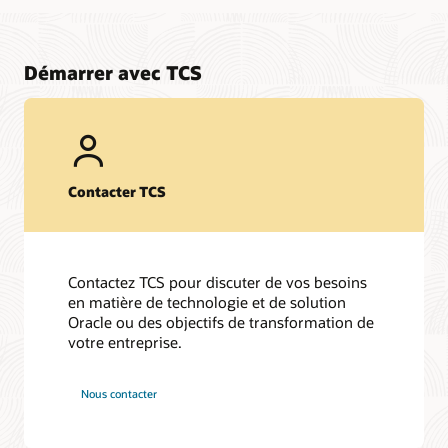
sur l'écosystème technologique et Oracle Cloud – Services
professionnels, services gérés et solutions et capacités OCI
en Europe, aux Etats-Unis et dans la région APAC
Démarrer avec TCS
TCS reconnu comme leader par IDC MarketScape pour les
services d'implémentation d'applications Oracle en Asie-
Pacifique, 2025
TCS s'est positionné comme leader dans l'évaluation PEAK
Matrix® d'Everest sur les services de plate-forme
d'entreprise dans le domaine des sciences de la vie, 2025
Contacter TCS
TCS positionné comme leader dans le rapport IDC
MarketScape : Evaluation des fournisseurs de services Cloud
gérés en Asie-Pacifique pour 2024-2025.
TCS nommé leader des services de gestion des applications
dans l'évaluation PEAK Matrix® d'Everest Group 2025.
Contactez TCS pour discuter de vos besoins
TCS reconnu comme leader par IDC MarketScape pour les
en matière de technologie et de solution
services d'implémentation d'applications Oracle en Asie-
Oracle ou des objectifs de transformation de
Pacifique, juin 2023
votre entreprise.
TCS reconnu comme leader dans le rapport Gartner® Magic
Quadrant™ pour les services Oracle Cloud Applications dans
le monde en 2022
Nous contacter
TCS reconnu comme leader pour les services Oracle Cloud
Applications dans le monde par Everest Group en 2022