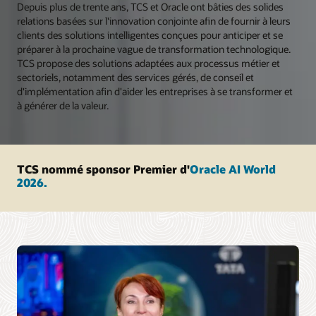
Depuis plus de trente ans, TCS et Oracle ont bâties des solides
relations basées sur l'innovation conjointe afin de fournir à leurs
clients des solutions intelligentes conçues pour anticiper et se
préparer à la prochaine vague de transformation technologique.
TCS propose des solutions adaptées aux processus métier et
sectoriels, notamment des services gérés, de conseil et
d'implémentation afin d'aider les entreprises à se transformer et
à générer de la valeur.
TCS nommé sponsor Premier d'
Oracle AI World
2026.