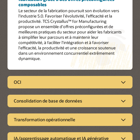
composables
Le secteur de la fabrication poursuit son évolution vers
l'industrie 5.0. Favoriser l'évolutivité, l'efficacité et la
productivité. TCS Crystallus™ for Manufacturing
propose un ensemble d'offres préconfigurées et de
meilleures pratiques du secteur pour aider les fabricants
à simplifier leur parcours et à maintenir leur
compétitivité, à faciliter l'intégration et à favoriser
l'efficacité, la productivité et une croissance soutenue
dans un environnement concurrentiel extrêmement
dynamique.
OCI
OCI
Consolidation de base de données
Accélérer la migration des entreprises vers le Cloud
avec un partenaire-conseil
Consolidation de base de données
Les services Oracle Cloud de TCS sur Oracle Cloud
Infrastructure (OCI) aident les entreprises à accélérer leur
Transformation opérationnelle
Les entreprises qui souhaitent moderniser leur infrastructure
transition vers le Cloud en proposant des prestations de bout
technologique et adopter un modèle agile peuvent migrer
Transformation opérationnelle
en bout en matière de conseil, de migration et
vers le Cloud en toute transparence grâce à l'approche
d'implémentation, de support continu et de services gérés.
unique de TCS en matière de consolidation des bases de
IA/apprentissage automatique et IA générative
En tant que partenaire de transformation de confiance,