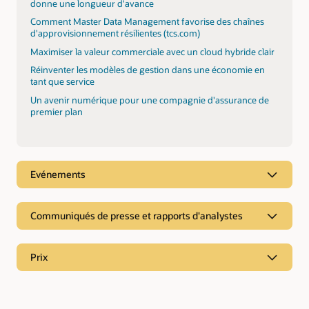
donne une longueur d'avance
Comment Master Data Management favorise des chaînes
d'approvisionnement résilientes (tcs.com)
Maximiser la valeur commerciale avec un cloud hybride clair
Réinventer les modèles de gestion dans une économie en
tant que service
Un avenir numérique pour une compagnie d'assurance de
premier plan
Evénements
Communiqués de presse et rapports d'analystes
Rapports d'analyse
Prix
TCS reconnu comme leader dans l'évaluation PEAK Matrix®
2026 d'Everest pour les services Oracle Cloud Applications
TCS nommé leader dans le rapport ISG Provider Lens® 2025