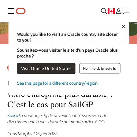
Menu
Close
Would you like to visit an Oracle country site closer
to you?
Souhaitez-vous visiter le site d’un pays Oracle plus
proche ?
Visit Oracle United States
Non merci, je reste ici
Un réseau rapide peut-il rendre
See this page for a different country/region
votre entreprise plus durable ?
C’est le cas pour SailGP
SailGP
a pour objectif de devenir l’entité sportive et de
divertissement la plus durable au monde grâce à OCI
Chris Murphy | 15 juin 2022