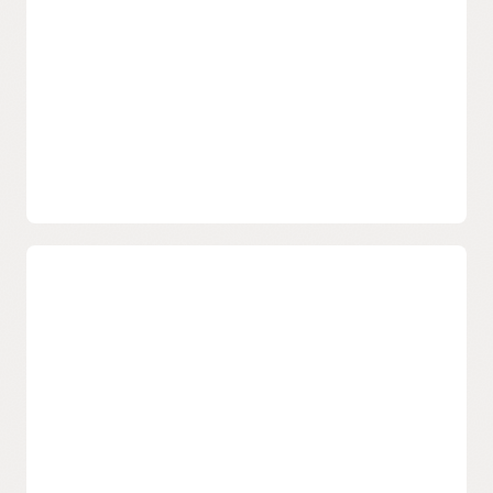
fournit des ponts, des mandataires et des passerelles pour
gérer l'habilitation des identités dans les services sur site et
en nuage.
Adoptez une stratégie zéro confiance
Appliquez les stratégies d’accès à l’aide d’un service basées
sur le nuage pour l’authentification unique (SSO),
l’application de mots de passe renforcés et l’authentification
multifacteur (MFA). L’authentification adaptative réduit les
risques en augmentant les exigences d’identification lorsque
l’accès des utilisateurs est jugé à haut risque en fonction de
l’appareil, de l’emplacement ou des activités de l’utilisateur.