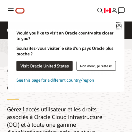
Menu
Close
Présentation
Cloud Security Services
Would you like to visit an Oracle country site closer
to you?
Souhaitez-vous visiter le site d’un pays Oracle plus
proche ?
Gestion des identités
Visit Oracle United States
Non merci, je reste ici
et des accès OCI
See this page for a different country/region
Gérez l'accès utilisateur et les droits
associés à Oracle Cloud Infrastructure
(OCI) et à toute une gamme