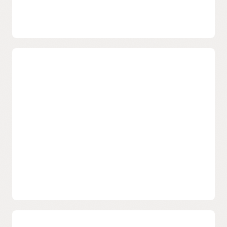
Vérification d'identité grâce à la
biométrie basée sur l'IA
La fonctionnalité « Identity Assurance » de la solution
OCI Identity and Access Management intègre la
biométrie basée sur l'IA dans les workflows IAM, en
utilisant des scans faciaux avec détection de présence
et, en option, la validation des pièces d'identité officielles
pour vérifier l'identité. Grâce à l'inscription intégrée, au
stockage chiffré, aux politiques et aux audits, les
organisations peuvent renforcer leur niveau de
confiance sans avoir à assembler différentes API.