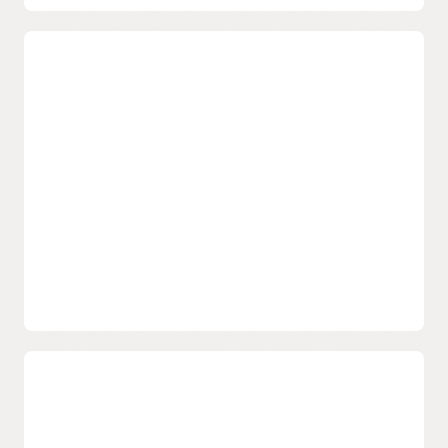
Gérez les identités dans le nuage et
sur site
Mettez en place une approche unifiée de la gestion des
identités et des accès avec des flux de travail basés sur le
nuage et une simplification du provisionnement des
utilisateurs et du libre accès utilisateur. OCI IAM utilise des
intégrations basées sur des normes ouvertes qui réduisent
les coûts des frais généraux et la maintenance.
Rationalisez les tâches de gestion des
identités
Réduit le besoin de changements répétés d’utilisateurs, de
rôles et de groupes dans plusieurs environnements. OCI IAM