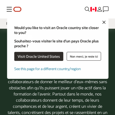
Menu
Close
Ressources humaines
Would you like to visit an Oracle country site closer
to you?
Présentation
Oracle Environmental and Social Impact Report
Souhaitez-vous visiter le site d’un pays Oracle plus
Message de la direction
proche ?
Ressources humaines
Philanthropie
Visit Oracle United States
Non merci, je reste ici
Une culture du bien-être et de la connexion
Planet
See this page for a different country/region
Chez Oracle, chacun peut être lui-même. Notre culture
Pratiques
de connexion et de communauté permet à nos
collaborateurs de donner le meilleur d'eux-mêmes sans
obstacles afin qu'ils puissent jouer un rôle actif dans la
formation de l'avenir. Partout dans le monde, nos
collaborateurs donnent de leur temps, de leurs
compétences et de leur argent, créent un vivier de
talents, concrétisent des projets et se rassemblent en un