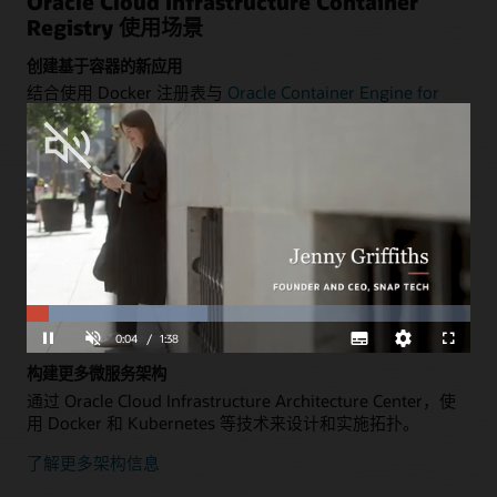
Oracle Cloud Infrastructure Container
Registry 使用场景
创建基于容器的新应用
结合使用 Docker 注册表与
Oracle Container Engine for
Kubernetes (OKE)
、
Oracle Visual Builder Studio
及
Oracle
Autonomous Transaction Processing
来部署云原生应用。
查看新应用的架构
使用容器打造现代化 Oracle WebLogic Server
在 Dockerfile 中定义应用和服务器，而无需重构。使用持续
集成和持续交付 (CI/CD) 工具将其部署到 Kubernetes 中。
Loaded
:
Progress
:
查看 WebLogic 应用的架构
0%
0%
Unmute
0:05
/
1:38
Pause
Subtitles
Quality
Fullscreen
Levels
构建更多微服务架构
通过 Oracle Cloud Infrastructure Architecture Center，使
用 Docker 和 Kubernetes 等技术来设计和实施拓扑。
了解更多架构信息