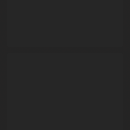
Oracle 负责运行和修补服务，确保开发人员能够专注于构建和
部署容器化应用。
数据保护
Container Registry 使用对象存储构建，它通过跨故障域的自动
复制实现数据持久性和高服务可用性。
免费服务，包括企业支持
Oracle 并不会单独对该服务收取费用。客户只为其所使用的相
关存储和网络付费。
安全功能
灵活的映像共享
演示：Oracle Cloud Infrastructure Container Registry 与
OCI Kubernetes Engine (3:13)
使用专有容器信息库和细粒度策略在 Oracle Cloud
Infrastructure 的商业区域内共享映像，或者使用公有信息库通
Oracle Cloud Infrastructure 与 Amazon Web Services
过互联网与任何人共享映像。
(AWS) 对比
安全性与合规性
通过端到端 SSL 加密保护映像，利用内置 Docker Registry V2
令牌身份验证，并
遵守
各种重要的行业标准，例如 HIPAA、PCI
和 SOC 2。
通过访问控制实现可管理性
集成 Container Registry 与
Identity and Access Management