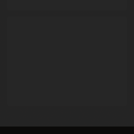
(IAM)
的访问控制策略，例如只读策略，从而支持外部用户治
理。
容器构建自动化
Oracle Cloud Infrastructure Container Registry 概述
(3:58)
快速部署至 Kubernetes
Kubernetes 集群和 Container Registry 快速入门
在任意商业区域中创建与
OCI Kubernetes Engine
并置的容器
信息库，从而实现低延迟映像部署。
灵活的持续集成和交付 (CI/CD)
结合使用 Container Registry 与
Oracle Visual Builder Studio
或其它 CI/CD 工具（例如 Jenkins 和 GitLab）来构建和部署云
原生应用。
高度可扩展的信息库管理
每个区域托管多达 500 个容器信息库，每个信息库包含 10 万个
映像。请求增加服务限额来满足更高的需求。
通过保留策略消除混乱
使用保留策略自动清理快速发布周期中的旧 Docker 映像。