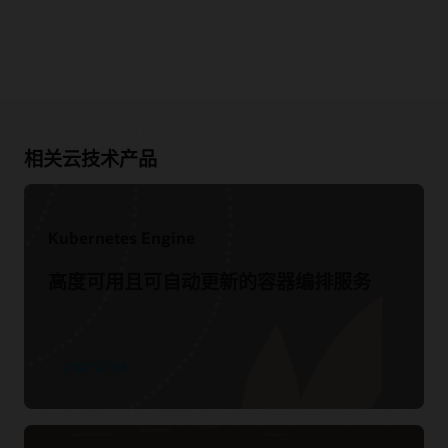
Oracle
提升您的云原生服务技能
咨询
针对云原生服务的开发人员线上活动
Advanced Customer Services
独立软件供应商合作伙伴网播点播
Oracle Soar 迁移服务
相关云技术产品
合作伙伴
NeuVector 将安全性集成到 DevOps CI/CD 管道中 (1:02:49)
GitLab 助力计划、开发、测试以及部署至 Oracle Cloud
Accenture
|
Capgemini
|
Cognizant
|
Deloitte
|
DXC
|
IBM
|
(1:01:35)
Infosys
|
查找合作伙伴
Datadog 助力监视现代容器基础设施 (58:00)
Kubernetes Engine
合作伙伴聚焦
高度可用且可自动更新的容器编排服务
Capgemini 部署大规模云原生应用和 DevSecOps
更多网播和视频
文档
研讨会
线上 Oracle Cloud Day 活动 — 构建智能云原生应用 (49:21)
支持
了解最新版本的新特性（就绪）
了解产品详情
Oracle Cloud 助力 DevOps 和敏捷开发：如何实现 (45:59)
在 Kubernetes 和 OCI 中部署微服务
快速入门
My Oracle Support 登录
CERN：通过 Oracle Cloud Native 服务和 Oracle Autonomous
使用 Docker 进行容器化开发
Database 为 7.5 万名用户提供支持 (1:31)
My Oracle Support 资源
所有文档