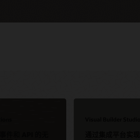
NeuVector 将安全性集成到 DevOps
原生服务的开发人
CI/CD 管道中 (1:02:49)
d Customer
活动
GitLab 助力计划、开发、测试以及部署
至 Oracle Cloud (1:01:35)
 Soar 迁移服务
Datadog 助力监视现代容器基础设施
tions
Visual Builder Studi
Capgemini 部署大规模云原生应用和
在线培训和认证
(58:00)
DevSecOps
事件和 API 的无
通过集成平台实现