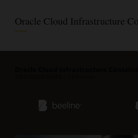
Oracle Cloud Infrastructure Co
DevO
安全
容器
100％ 兼
灵活的映
快速部署至
Oracle Cloud Infrastructure Cont
通过熟悉的 D
使用专有容器信
在任意商
注册表帮助这些组织改善了开发和 DevOps。
映像和容
商业区域
库，从而
享映像。
自动更新
灵活的持续
安全性与
Oracl
结合使用 Con
容器化应
通过端到端 
CI/CD 
身份验证
2。
数据保护
高度可扩
Contai
每个区域托
通过访问
实现数据
像。请求