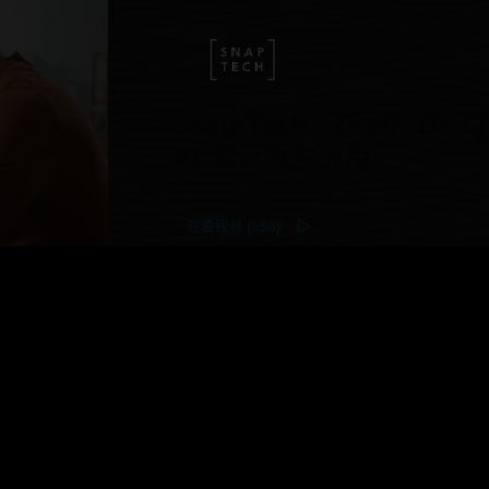
ner Registry 与
Identity and Access Management (IAM)
制策略，例如只读策略，从而支持外部用户治理。
，包括企业支持
策略消除混乱
e 并不会单独对该服务收取费用。客户只为其所使用的相关存
略自动清理快速发布周期中的旧 Docker 映像。
e Cloud Infrastructure Container Registry 概述 (3:58)
付费。
Snap Tech：在 Oracle C
rnetes 集群和 Container Registry 快速入门
acle Cloud Infrastructure Container Registry 与 OCI
AI 和云原生应用
netes Engine (3:13)
e Cloud Infrastructure 与 Amazon Web Services (AWS) 对
观看视频 (1:38)
iner Registry 使用场景
es (OKE)
、
Oracle Visual Builder Studio
及
Oracle