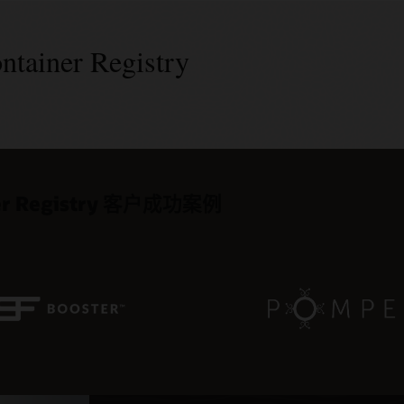
ntainer Registry
ps 特性
功能
构建自动化
容广泛使用的 Docker V2 API
像共享
 Kubernetes
ainer Registry 客户成功案例
ocker CLI 命令和 Docker HTTP API V2 来操作 Docker
息库和细粒度策略在 Oracle Cloud Infrastructure 的
业区域中创建与
OCI Kubernetes Engine
并置的容器信息
器信息库。
内共享映像，或者使用公有信息库通过互联网与任何人共
实现低延迟映像部署。
集成和交付 (CI/CD)
合规性
e 负责运行和修补服务，确保开发人员能够专注于构建和部署
tainer Registry 与
Oracle Visual Builder Studio
或其它
用。
SSL 加密保护映像，利用内置 Docker Registry V2 令牌
工具（例如 Jenkins 和 GitLab）来构建和部署云原生应用。
，并
遵守
各种重要的行业标准，例如 HIPAA、PCI 和 SOC
展的信息库管理
ner Registry 使用对象存储构建，它通过跨故障域的自动复制
管多达 500 个容器信息库，每个信息库包含 10 万个映
控制实现可管理性
持久性和高服务可用性。
增加服务限额来满足更高的需求。