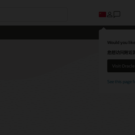
Would you like
您想访问附近国家
Visit Oracl
See this page f