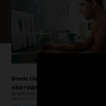
集成 Contai
的访问控
免费服务
通过保留
Oracl
使用保留策
Oracl
储和网络
Kube
演示：Or
Kuber
Oracl
比
Oracle Cloud Infrastructure Conta
创建基于容器的新应用
结合使用 Docker 注册表与
Oracle Container Engine for Kubernet
Autonomous Transaction Processing
来部署云原生应用。