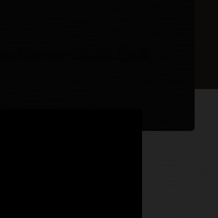
loud Infrastructure 上部署