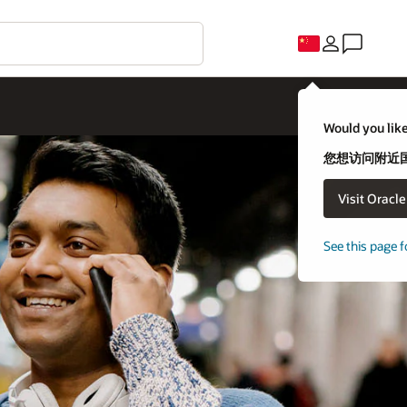
Would you like
您想访问附近国家
Visit Oracl
See this page f