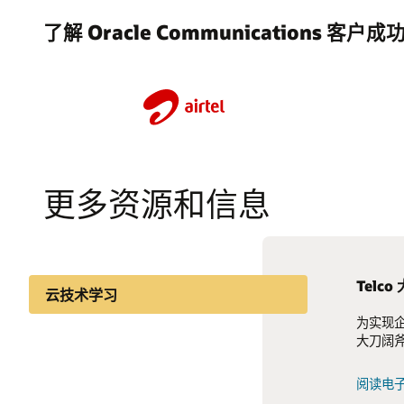
了解 Oracle Communications 客户
更多资源和信息
Tel
IDC 
云技术学习
为实现
迁移至云
行业洞察
Fier
大刀阔
低成本
敏捷性
对变化
知识分享
阅读电子书
利用 O
阅读 IDC