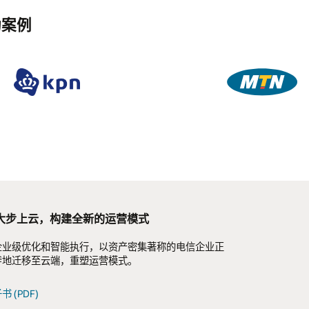
成功案例
co 大步上云，构建全新的运营模式
技术聚焦：消除 ERP 上云障碍
企业级优化和智能执行，以资产密集著称的电信企业正
端 ERP 可以立竿见影地为企业赋予多重优势，例如降
ce Wireless 高管简报：互联式企业计划以杰出的
斧地迁移至云端，重塑运营模式。
、理顺业务流程、捕获实时数据以及推动创新。然而，
和创新特性为企业赋能
的恐惧导致很多企业在进化和竞争的浪潮中故步自封。
 (PDF)
racle 云技术解决方案和互联式企业计划方法，电信企业
 报告 (PDF)