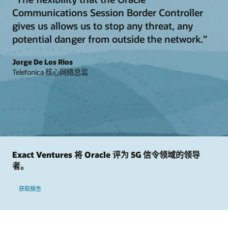
Communications Session Border Controller
gives us allows us to stop any threat, any
potential danger from outside the network.”
Jorge De Los Rios
Telefonica 核心网络总监
Exact Ventures 将 Oracle 评为 5G 信令领域的领导
者。
获取报告