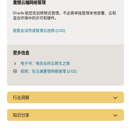
重塑云端网络管理
Oracle 助您告别转椅式管理，不必再单独管理本地部署、云和
混合环境中的许可和硬件。
观看会话传递管理云视频 (2:02)
更多信息
电子书：电信业的云原生之旅
视频：在云端重塑网络管理 (2:02)
行业洞察
稳健、可靠、安全的 5G 核心部署蓝图
知识分享
运营商应如何实现 5G 网络的可靠性、安全性和可观察性？适当
的信令策略至关重要。
5G 时代的成功必备能力