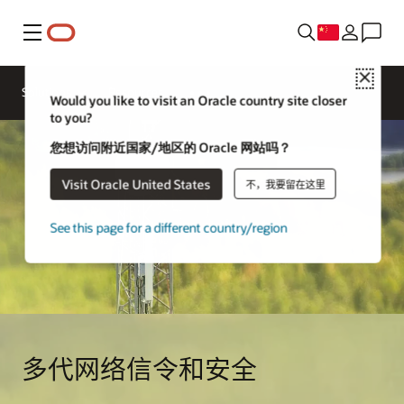
菜单
Close
Solutions
Resources
Would you like to visit an Oracle country site closer
to you?
您想访问附近国家/地区的 Oracle 网站吗？
Visit Oracle United States
不，我要留在这里
See this page for a different country/region
多代网络信令和安全