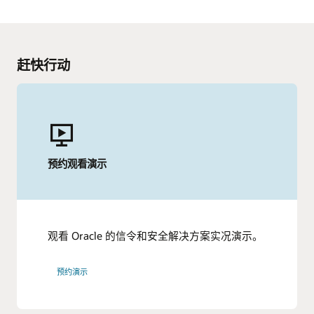
观看 Mobile World Live 网播
在接受 GSMA 采访时，甲骨文公司的 Andrew De La Torre 深
入分享了 5G 时代运营商成功的必备网络能力。
赶快行动
观看访谈视频
更多观点
5G 网络策略：2022 年运营商调查
更多资产
文章：知名 IoT 采用者的五项优秀实践
ABI Research：利用真实触发器改善业务成效
视频：5G 网络中的自动化 (4:33)
分析报告：5G 时代的融合策略
电子书：策略在 5G 生态系统中的关键作用
预约观看演示
HardenStance 行业分析简报：Oracle 面向电信运营商的
电子书：消除 5G 信令复杂性
安全解决方案
视频：Oracle vSTP 为 Telefónica 的连接解决方案提供支
为什么通信安全比以往更重要？
持 (4:48)
简报：面向 4G 和 5G 的云原生融合策略解决方案 (PDF)
利用强大的信令和路由策略为 5G 做好准备 (2:17)
观看 Oracle 的信令和安全解决方案实况演示。
预约演示