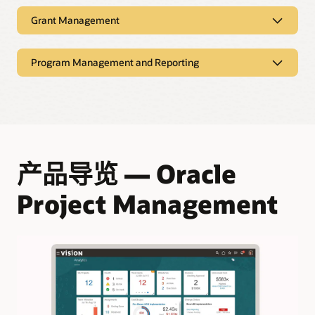
Project Asset Management
客户开票
成本控制
通过自动化项目计费，充分利用现金流并快速满足客户需求。
资源利用率
Grant Management
资本项目
全面掌控从采购到付款事务处理生命周期中的项目成本和承付
时时关注团队的工作负载，并根据可用性及时调整人员配备。
管理资本项目，并计算组织要构建、安装或购置固定资产的累
Grant Management
款，确保不会超支。
合同合规性
计成本。
Program Management and Reporting
通过开单控制和分析，确保您的项目始终遵守合同条款。
员工技能
阅读 Grant Management 产品介绍 (PDF)
成本管理
资本资产和报废成本
确保团队成员的技能和职业发展方向与项目相匹配，从而留住
Program Management and Reporting
奖励管理
无论是需要开票、管理资本资产项目还是跟踪内部成本，您都
优秀人才。
项目和合同关系
内置的业务流程涵盖资本资产创建、成本获取、资产分配和资
能查看时时更新的承付款和实际成本。
全面掌控在奖励后的生命周期中的资金使用方式，以支持资助
本化以及资产调整和报废处理，可有效简化资本项目流程。
通过灵活的项目 — 合同关系，简化客户计费和收入确认。
阅读 Program Management and Reporting 产品介绍
项目。
(PDF)
数字助手
资本项目绩效
收入确认
对相关项目进行分组
支出控制
Oracle Digital Assistant 具备情境学习功能，您可以查询项目成
对于需要关注的资本资产交易，可根据实时洞察做出关键项目
根据组织的财务会计规定来确认收入，从而保持合规性。
跟踪和协调项目群中的相关项目，让您的企业从中受益。
本并获取定制的推荐。
利用内置控制以及对资金、承诺和支出的洞察，确保成本控制
决策。
产品导览 — Oracle
在预算范围内。
获得项目和计划的完整视图
Project Management
间接成本管理
只需动动手指，即可获得项目和计划绩效洞察，全面了解整个
组织的所有项目。
通过内置计算功能生成间接成本，以充分利用报销额度和减少
预算问题。
与利益相关方沟通
奖励开单
轻松共享计划进度和财务绩效，确保每个人保持同步。
自动处理各种格式的资助发票，包括信用证、成本报销和固定
价格。