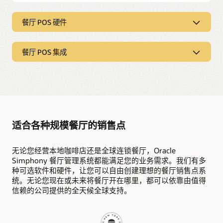
餐厅 POS 硬件
1 美元获得餐厅 POS 硬件
餐厅 POS 集成
Oracle 现提供超值优惠活动，包括 1 美元购得一台工作站、1 美
元购得一台平板电脑，以及自助服务终端产品，可提供餐厅需
餐厅 POS 集成
要的耐用型 POS 硬件功能。作为基于云的硬件解决方案，它们
可以与 Oracle Express 厨房显示器连接，以便从任何位置实时
Simphony 可连接到您首选的支付网关、在线下单平台、交付
发送订单和接收更新。
服务、礼品和忠诚度计划、预订应用等。
了解我们的餐厅 POS 硬件
Oracle Cloud Marketplace 中有众多经过全面审查的 Oracle
MICROS Simphony 集成合作伙伴。轻松定制能够满足餐厅需
适合各种规模餐厅的销售点
求的 POS 系统。
无论您经营本地咖啡店还是全球连锁餐厅，Oracle
了解我们的餐厅 POS 集成
Simphony 餐厅管理系统都能满足您的业务需求。我们有多
种可选软件和硬件，让您可以自由创建理想的餐厅销售点系
统。无论您现在或未来将餐厅开在哪里，都可以依靠由值得
信赖的公司提供的全天候全球支持。