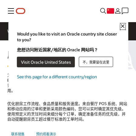
菜单
Close
Webinars
Business Insights
Would you like to visit an Oracle country site closer
to you?
您想访问附近国家/地区的 Oracle 网站吗？
厨房显示系统
Visit Oracle United States
不，我要留在这里
为您的厨房配备业界认可的耐用一体化厨房显示系统 (KDS)。Oracle
See this page for a different country/region
Express Station 400 易于安装，并且专为使用耐用型嵌入式组件而设
计，可承受大量接触高温、水汽、油脂、液体的环境以及高强度使
用。
优化厨房工作流程、食品质量和服务速度。来自餐厅 POS 系统、网站
和移动应用的订单和更新采用颜色编码，您可以实时确定其优先级。
使用预定义的烹饪时间来细分每个订单，确定准备任务的优先级，并
自动提醒厨房员工超过餐厅标准的工单时间。
联系销售
预约观看演示