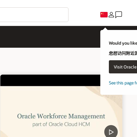
Would you like
您想访问附近国家
Visit Oracl
See this page f