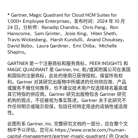
什么是临时劳动力？
* Gartner, Magic Quadrant for Cloud HCM Suites for
1,000+ Employee Enterprises，发布时间：2024 年 10 月
24 日。分析师：Ranadip Chandra、Chris Pang、Ron
Hanscome、Sam Grinter、Josie Xing、Hiten Sheth、
Oracle Time and Labor Cloud
Travis Wickesberg、Harsh Kundulli、Anand Chouksey、
David Bobo、Laura Gardiner、Emi Chiba、Michelle
Oracle 产品专家谈 Oracle Time and Labor 的独特优势。
Shapiro。
GARTNER 是一个注册商标和服务商标，PEER INSIGHTS 和
视频：Oracle Cloud HCM Time and Labor (3:55)
MAGIC QUADRANT 是 Gartner, Inc. 和/或其附属公司在美国
和国际的注册商标，此处的使用已获得授权。保留所有权
利。Gartner 对其研究出版物中所描述的任何供应商、产品
产品介绍
或服务不做任何推荐，也不建议技术用户仅选择排名最高或
其它特指的供应商。Gartner 研究出版物包含 Gartner 研究
Oracle Absence Management (PDF)
机构的观点，不应被视为事实陈述。Gartner 关于此研究不
Oracle Time and Labor (PDF)
作任何明示或暗示担保，包括任何特定用途的适销性或适用
Time and Labor - Simple Time Card
性。
Oracle 劳动力健康与安全 (PDF)
此图形系 Gartner, Inc. 完整研究文档的一部分，应在整个文
档中予以评估。您可从 https://www.oracle.com/human-
capital-management/gartner-magic-quadrant/ 向 Oracle