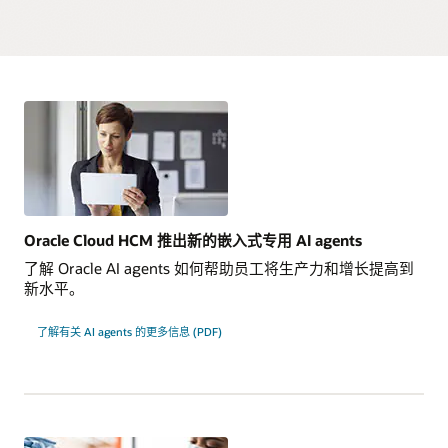
优化日程安排，提供良好的客户和员工体验。
在工作进行时与员工保持联系
了解 Oracle Workforce Scheduling
更快捕获更多事件，并实现快速响应和跟进操作，从而改善事
产品介绍：Time and Labor (PDF)
个性化的排班选择
使用 Guided Journeys，为员工提供如何以及何时完成任务的
件管理。
指导。
产品介绍：Oracle Workforce Labor Optimization (PDF)
在排班应用中提供额外的班次供员工选择，并将相关的激励措
施告知员工。
安全生产文化
监控生产情况
通过改善检验管理，培养工作场所安全与合规文化。
累计带薪休假转赠
支持经理洞悉任务完成情况，并进行优先级重新分配或重新排
序。
允许员工在用于查看累计休假余额和请假的工具中，将带薪休
假余额转赠给同事。
分析驱动的监控
使用安全数据来了解趋势，并通过根本原因分析来帮助减少事
故和工作场所的危险。
Oracle Cloud HCM 推出新的嵌入式专用 AI agents
了解 Oracle Workforce Health and Safety
了解 Oracle AI agents 如何帮助员工将生产力和增长提高到
新水平。
了解有关 AI agents 的更多信息 (PDF)