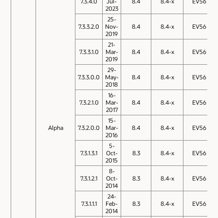
7.3.4.0
Jul-
8.4
8.4-x
EV56
2023
25-
7.3.3.2.0
Nov-
8.4
8.4-x
EV56
2019
21-
7.3.3.1.0
Mar-
8.4
8.4-x
EV56
2019
29-
7.3.3.0.0
May-
8.4
8.4-x
EV56
2018
16-
7.3.2.1.0
Mar-
8.4
8.4-x
EV56
2017
15-
Alpha
7.3.2.0.0
Mar-
8.4
8.4-x
EV56
2016
5-
7.3.1.3.1
Oct-
8.3
8.4-x
EV56
2015
8-
7.3.1.2.1
Oct-
8.3
8.4-x
EV56
2014
24-
7.3.1.1.1
Feb-
8.3
8.4-x
EV56
2014