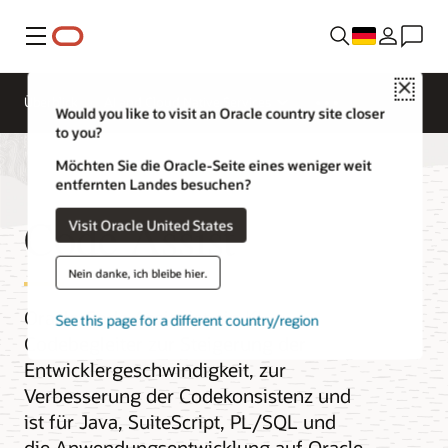
Menü
Close
Überblick
AI and Cloud Native Services
Would you like to visit an Oracle country site closer
to you?
Möchten Sie die Oracle-Seite eines weniger weit
entfernten Landes besuchen?
Code Assist
Visit Oracle United States
Nein danke, ich bleibe hier.
Oracle Code Assist ist ein KI-
See this page for a different country/region
Codebegleiter zur Steigerung der
Entwicklergeschwindigkeit, zur
Verbesserung der Codekonsistenz und
ist für Java, SuiteScript, PL/SQL und
die Anwendungsentwicklung auf Oracle