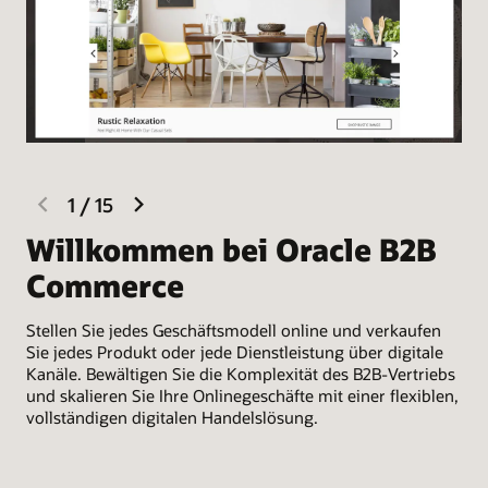
previous
next
1
/
15
slide
slide
Willkommen bei Oracle B2B
D
Commerce
Erw
Fre
Stellen Sie jedes Geschäftsmodell online und verkaufen
anz
Sie jedes Produkt oder jede Dienstleistung über digitale
Kun
Kanäle. Bewältigen Sie die Komplexität des B2B-Vertriebs
Ent
und skalieren Sie Ihre Onlinegeschäfte mit einer flexiblen,
vollständigen digitalen Handelslösung.