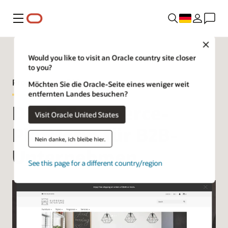
Menü
Close
Would you like to visit an Oracle country site closer
to you?
Produkttour – B2B Commerce
Möchten Sie die Oracle-Seite eines weniger weit
entfernten Landes besuchen?
Die E-Commerce-
Visit Oracle United States
Plattform für B2B-
Nein danke, ich bleibe hier.
Unternehmen
See this page for a different country/region