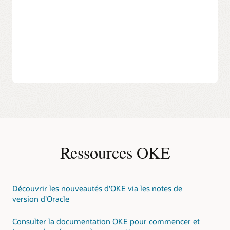
moins de temps à la
des services
microservice à la
maintenance et plus à
indépendamment, afin
demande pour
l'innovation.
que les bonnes idées
répondre aux besoins
soient expédiées plus
de votre entreprise, sans
La modernisation avec OKE vous permet d'avancer plus
rapidement.
plus d'allocation de
rapidement et en toute sécurité, tandis qu'Oracle gère les
ressources.
éléments complexes en arrière-plan. La migration est
Automatiser les builds et
facilitée, vous pouvez donc vous concentrer sur ce qui
les déploiements avec
Moderniser votre
compte le plus : votre entreprise.
les intégrations OCI pour
architecture pour
l'intégration continue et
gagner en agilité et en
Suivez le
guide de déploiement étape par étape sur
le déploiement continu
résilience afin de
l'utilisation d'OKE, d'OCI Bastion et d'GitHub Actions
pour
pour des mises à jour
préparer votre
une migration sécurisée et automatisée.
plus fluides (et des
entreprise à l'avenir.
week-ends plus calmes).
Pour plus d'informations sur les fonctionnalités et la
gestion d'OKE, reportez-vous à la
documentation
Avec OKE, vous obtenez les outils robustes et la sécurité
officielle d'OKE
.
Ressources OKE
d'entreprise pour lesquels Oracle est connu, ainsi que la
flexibilité requise par les microservices. Changez votre
façon de créer, mettre à jour et faire évoluer vos
applications, avec moins de tracas et beaucoup plus de
contrôle.
Découvrir les nouveautés d'OKE via les notes de
version d'Oracle
Pour plus d'informations sur le développement et la
gestion des microservices :
Consulter la documentation OKE pour commencer et