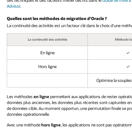
des techniques et des facteurs métier décrits dans le
Guide de mise à
Advisor
.
Quelles sont les méthodes de migration d'Oracle ?
La continuité des activités est un facteur clé dans le choix d'une mét
La continuité des activités
Méthode l
En ligne
✓
Hors ligne
✓
Optimise la souples
Les méthodes
en ligne
permettent aux applications de rester opérati
données plus anciennes, les données plus récentes sont capturées en 
de données cible. Au moment opportun, une permutation finale se prod
données opérationnelle.
Avec une méthode
hors ligne
, les applications ne sont pas opération