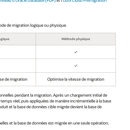
 niveau d'Oracle Database (PDF)
et l'
Outil Cloud Premigration
hode de migration logique ou physique.
ogique
Méthode physique
✓
✓
se de migration
Optimise la vitesse de migration
onnelles pendant la migration. Après un chargement initial de
temps réel, puis appliquées de manière incrémentielle à la base
uit et la base de données cible migrée devient la base de
nelles et la base de données est migrée en une seule opération.