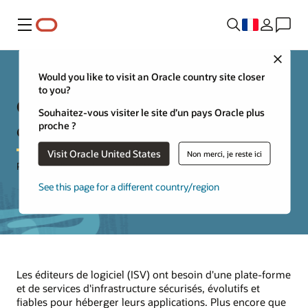
Menu
Close
Would you like to visit an Oracle country site closer
to you?
Considérations et modèles
Souhaitez-vous visiter le site d’un pays Oracle plus
d'hébergement Cloud
proche ?
Visit Oracle United States
Non merci, je reste ici
Pour les éditeurs de logiciel (ISV)
See this page for a different country/region
Les éditeurs de logiciel (ISV) ont besoin d'une plate-forme
et de services d'infrastructure sécurisés, évolutifs et
fiables pour héberger leurs applications. Plus encore que